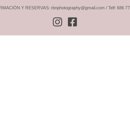
MACIÓN Y RESERVAS: rbnphotography@gmail.com / Telf: 686 77
Instagram
Facebook