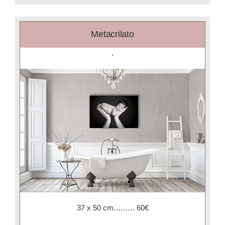
Metacrilato
.
37 x 50 cm…..…. 60€