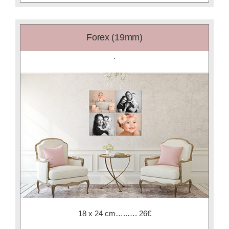
Forex (19mm)
.
18 x 24 cm…..…. 26€