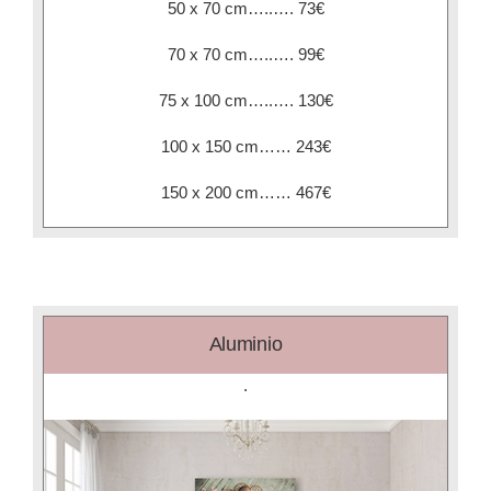
50 x 70 cm…..…. 73€
70 x 70 cm…..…. 99€
75 x 100 cm…..…. 130€
100 x 150 cm…… 243€
150 x 200 cm…… 467€
Aluminio
.