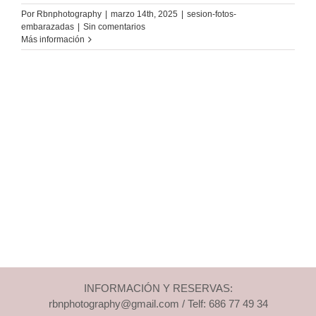
Por
Rbnphotography
|
marzo 14th, 2025
|
sesion-fotos-
embarazadas
|
Sin comentarios
Más información
INFORMACIÓN Y RESERVAS:
rbnphotography@gmail.com / Telf: 686 77 49 34