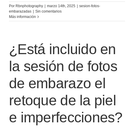
Por
Rbnphotography
|
marzo 14th, 2025
|
sesion-fotos-
embarazadas
|
Sin comentarios
Más información
¿Está incluido en
la sesión de fotos
de embarazo el
retoque de la piel
e imperfecciones?