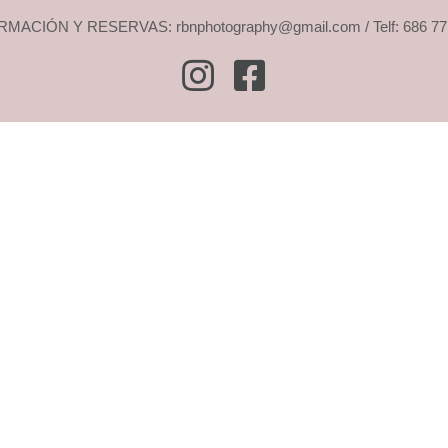
MACIÓN Y RESERVAS: rbnphotography@gmail.com / Telf: 686 77
Instagram
Facebook