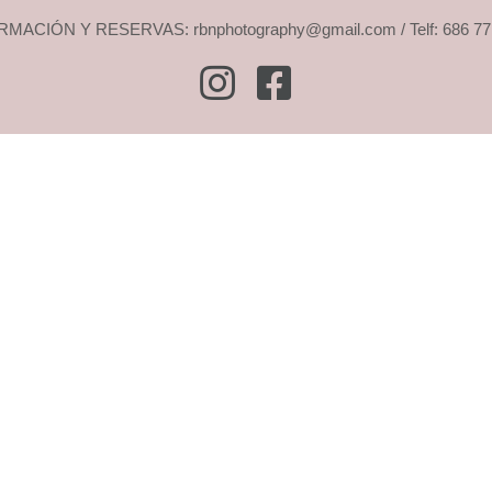
MACIÓN Y RESERVAS: rbnphotography@gmail.com / Telf: 686 77
Instagram
Facebook