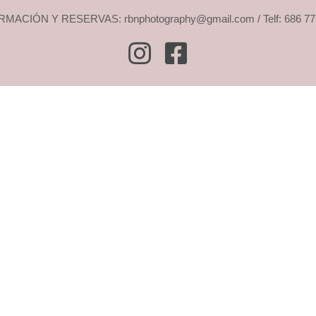
MACIÓN Y RESERVAS: rbnphotography@gmail.com / Telf: 686 77
Instagram
Facebook