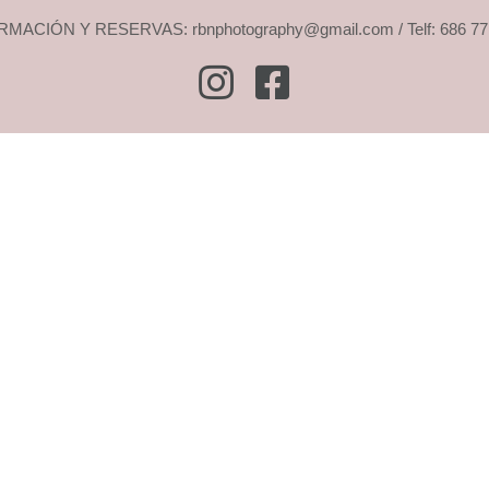
MACIÓN Y RESERVAS: rbnphotography@gmail.com / Telf: 686 77
Instagram
Facebook