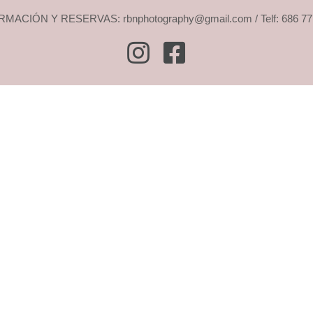
MACIÓN Y RESERVAS: rbnphotography@gmail.com / Telf: 686 77
Instagram
Facebook