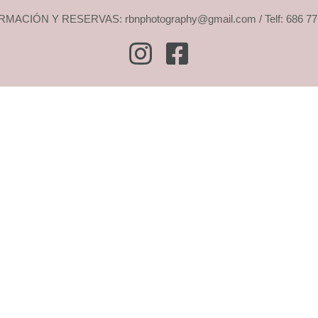
MACIÓN Y RESERVAS: rbnphotography@gmail.com / Telf: 686 77
Instagram
Facebook